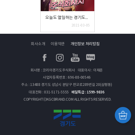
오늘도 열일하는 경기도주식회사♬
2021-03-05
회사소개
이용약관
개인정보 처리방침
페이스북
인스타그램
유투브
블로그
회사명 : 코리아경기도주식회사
대표이사 : 이재준
사업자등록번호 : 696-88-00546
주소 : 13488 경기도 성남시 분당구 판교로289번길 20(삼평동)
배달특급 : 1599-9836
대표전화 : 031-5171-5555
COPYRIGHTⓒKGCBRAND.COM ALL RIGHTS RESERVED.
경기
쇼핑