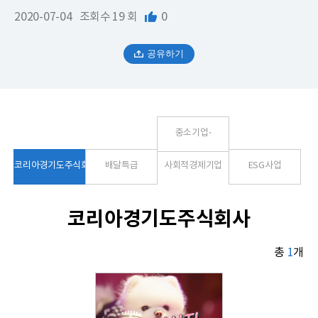
2020-07-04
조회수
19 회
0
공유하기
중소기업⋅
코리아경기도주식회사
배달특급
사회적경제기업
ESG사업
코리아경기도주식회사
총
1
개