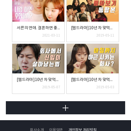
서른의 연애. 결혼하면 좋을까? [너와 결혼하기 싫은 8가지 이유] EP.1
[웹드라마]10년 차 맞먹는 무면허(통합본) - 좌충우돌 스타트업 에이전시
2021-03-11
2019-05-11
[웹드라마]10년 차 맞먹는 무면허(EP.06) - 회사에서 신입이 살아남는 법
[웹드라마]10년 차 맞먹는 무면허(EP.05) - 아침까지 야근 시키는 회사?
2019-05-07
2019-05-03
회사소개
이용약관
개인정보 처리방침