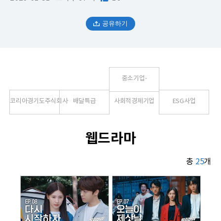
공유하기
중소기업⋅
코리아경기도주식회사
배달특급
사회적경제기업
ESG사업
웹드라마
총
25
개