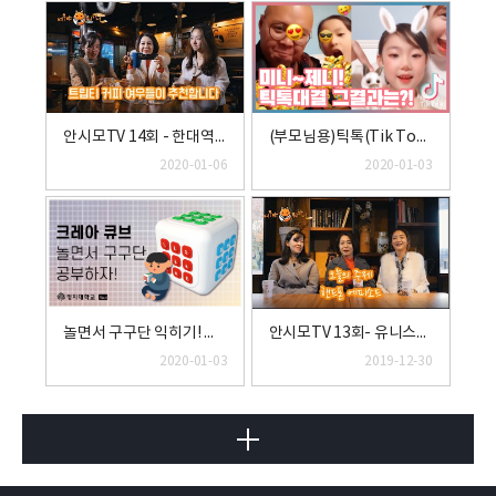
안시모TV 14회 - 한대역앞 새마을식당에서 연탄불고기 먹고 후식으로 트립티 커피한잔~ 다들 초보운전시절 있으시죠?
(부모님용)틱톡(Tik Tok) 대결의 결과는?│#윤설현 #BLINK #틱톡 #연예림 #빡빡이
2020-01-06
2020-01-03
놀면서 구구단 익히기! 크레아 큐브!
안시모TV 13회- 유니스의 정원 속 실내데이트코스 이풀에서 수다삼매경 (경기도주식회사 지오라이너 소개)
2020-01-03
2019-12-30