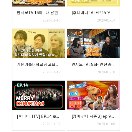
안시모TV 16회 - 내 남편의 은밀한 취미
[후니비니TV] EP.15 우리 이제 관리해요! 강남 피부과 피부 상식 파헤치기
2020-01-16
2020-01-14
계원예술대학교 광고브랜드디자인과 면접 Q&A
안시모TV 15회- 안산 중앙동맛집 이박사 꼼장어에서 수다한판! 남편 금연 어떻게 생각하세요? (whit 릴리쿠 유아가방 슬링백)
2020-01-12
2020-01-10
[후니비니TV] EP.14 ※남편 시청 주의※ 맘카페 엄마들 이러고 논다! 선물+앞에 망가지는 엄마들ㅋㅋ 내년에도다시가고싶은 크리스마스파티 엄마들파티
[맘이 간다 시즌 2] ep.9 앙펫
2020-01-07
2020-01-06