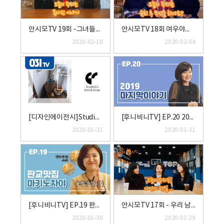
안시모TV 19회 -그녀들의 못다한 이야기(부제 : 신기있는 그녀들)
안시모TV 18회 여우야뭐하니 원목접이식행거
2020-02-10
2020-02-04
[디자인에이전시]StudioSix 브랜드영상
[후니비니TV] EP.20 2019 마지막 이야기
2020-01-31
2020-01-31
[후니비니TV] EP.19 판교 맛집 마키노차야
안시모TV 17회 - 우리 남편은요~축구와 야구덕후! 안시모덕질하다 거북목 된 우리는 SMC경추베개가 필요해
2020-01-30
2020-01-29