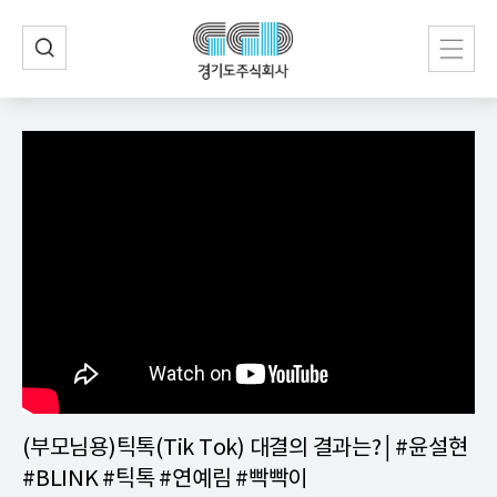
(부모님용)틱톡(Tik Tok) 대결의 결과는?│#윤설현
#BLINK #틱톡 #연예림 #빡빡이