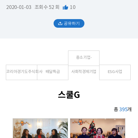
2020-01-03
조회수
52 회
10
공유하기
중소기업⋅
코리아경기도주식회사
배달특급
사회적경제기업
ESG사업
스쿨G
총
395
개