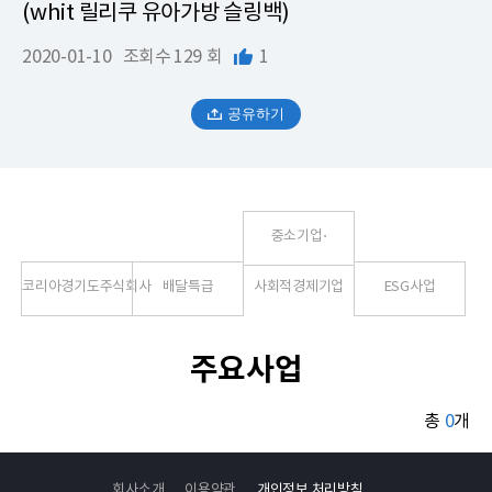
(whit 릴리쿠 유아가방 슬링백)
2020-01-10
조회수
129 회
1
공유하기
중소기업⋅
코리아경기도주식회사
배달특급
사회적경제기업
ESG사업
주요사업
총
0
개
회사소개
이용약관
개인정보 처리방침