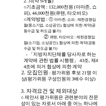
2. 31(
약
9
개월
)
○
기초금액
: 132,000
천원
(
아마존
,
쇼
피
), 44,000
천원
(
큐텐
,
타오바오
)
○
계약방법
:
①
아마존
,
쇼피
:
제한경쟁입
찰
(
중소기업
,
소상공인
),
협상에 의한 계약
(
공
동수급 및 하도급 불가
)
②
큐텐
,
타오바오
:
제한경쟁입
찰
(
소기업
,
소상공인
),
협상에 의한 계약
(
공동
수급 및 하도급 불가
)
-
「
지방자치단체를 당사자로 하는
계약에 관한 법률 시행령
」
43
조
,
제
4
4
조에 의거 협상에 의한 계약
2.
모집인원
:
평가위원 후보
21
명 이
상
(
평가위원 구성인원의
3
배수 이상
)
3.
자격요건 및 제외대상
○
제안서 평가위원은 관련분야의 전문
성이 있는 자로서 아래 중 어느 하나에