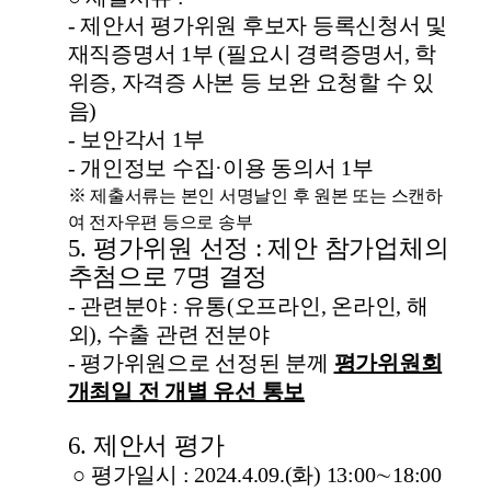
-
제안서 평가위원 후보자 등록신청서 및
재직증명서
1
부
(
필요시 경력증명서
,
학
위증
,
자격증 사본 등 보완 요청할 수 있
음
)
-
보안각서
1
부
-
개인정보 수집
·
이용 동의서
1
부
※
제출서류는 본인 서명날인 후 원본 또는 스캔하
여 전자우편 등으로 송부
5.
평가위원 선정
:
제안 참가업체의
추첨으로
7
명 결정
-
관련분야
:
유통
(
오프라인
,
온라인
,
해
외
),
수출 관련 전분야
-
평가위원으로 선정된 분께
평가위원회
개최일 전 개별 유선 통보
6.
제안서 평가
○
평가일시
: 2024.4.09.(
화
) 13:00
∼
18:00