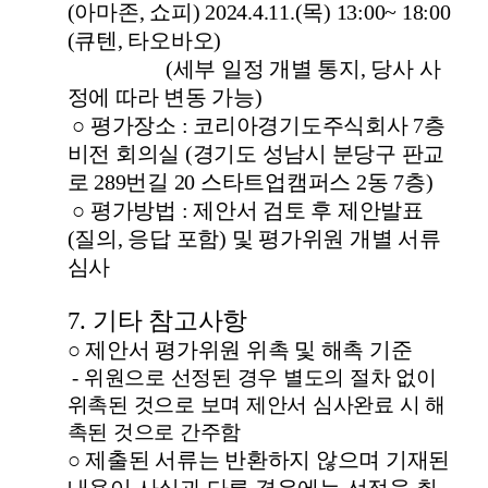
(
아마존
,
쇼피
)
2024.4.11.(
목
) 13:00~ 18:00
(
큐텐
,
타오바오
)
(
세부 일정 개별 통지
,
당사 사
정에 따라 변동 가능
)
○
평가장소
:
코리아경기도주식회사
7
층
비전 회의실
(
경기도 성남시 분당구 판교
로
289
번길
20
스타트업캠퍼스
2
동
7
층
)
○
평가방법
:
제안서 검토 후 제안발표
(
질의
,
응답 포함
)
및 평가위원 개별 서류
심사
7.
기타 참고사항
○
제안서 평가위원 위촉 및 해촉 기준
-
위원으로 선정된 경우 별도의 절차 없이
위촉된 것으로 보며 제안서 심사완료 시 해
촉된 것으로 간주함
○
제출된 서류는 반환하지 않으며 기재된