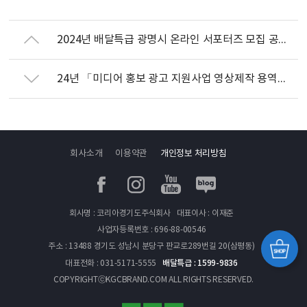
2024년 배달특급 광명시 온라인 서포터즈 모집 공고 및 지원 서식 안내(~4/10 연장)
24년 「미디어 홍보 광고 지원사업 영상제작 용역」 제안서 평가위원 후보자 모집 안내
회사소개
이용약관
개인정보 처리방침
페이스북
인스타그램
유투브
블로그
회사명 : 코리아경기도주식회사
대표이사 : 이재준
사업자등록번호 : 696-88-00546
주소 : 13488 경기도 성남시 분당구 판교로289번길 20(삼평동)
경기
배달특급 : 1599-9836
대표전화 : 031-5171-5555
쇼핑
COPYRIGHTⓒKGCBRAND.COM ALL RIGHTS RESERVED.