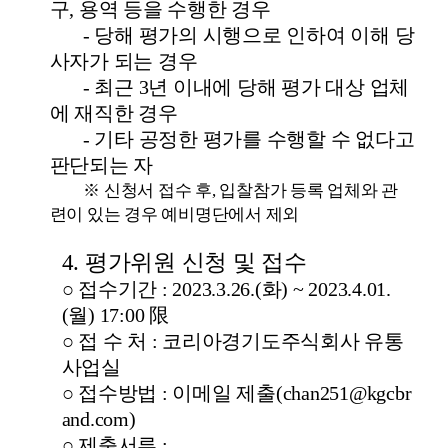
구
,
용역 등을 수행한 경우
-
당해 평가의 시행으로 인하여 이해 당
사자가 되는 경우
-
최근
3
년 이내에 당해 평가 대상 업체
에 재직한 경우
-
기타 공정한 평가를 수행할 수 없다고
판단되는 자
※
신청서 접수 후
,
입찰참가 등록 업체와 관
련이 있는 경우 예비명단에서 제외
4.
평가위원 신청 및 접수
○
접수기간
: 2023.3.26.(
화
) ~ 2023.4.01.
(
월
) 17:00
限
○
접 수 처
:
코리아경기도주식회사 유통
사업실
○
접수방법
:
이메일 제출
(chan251@kgcbr
and.com)
○
제출서류
: